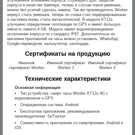
улучшенное основание корпуса, служащего доп. защитой
корпуса в качестве бампера, теперь в случае порчи ремешка,
можно без усилий сделать замену. Так же производитель Wonlex
вернул стиль ремешка, теперь он снова стал перфорированным
и застежка вновь стала металлической. В модели KT12s
улучшено определение геолокации по GPS и имеет большую
емкость памяти 4 GB. Модель имеет водонепроницаемое
исполнение корпуса по стандарту IP67. Дополнительно из
магазина приложений на часы можно установить: WhatsApp,
Google-переводчик, калькулятор, календарь.
Сертификаты на продукцию
Именной
Именной сертификат
Именной сертификат
сертификат Wonlex
Wonlex 2
Wonlex 3
Технические характеристики
Основная информация
Тип устройства: смарт часы Wonlex KT12s 4G с
видеозвонком и GPS
Операционная система: Android
Бесплатное приложение, рекомендованное
производителем: SeTracker
Совместимость приложения со смартфонами: Android и
iOS