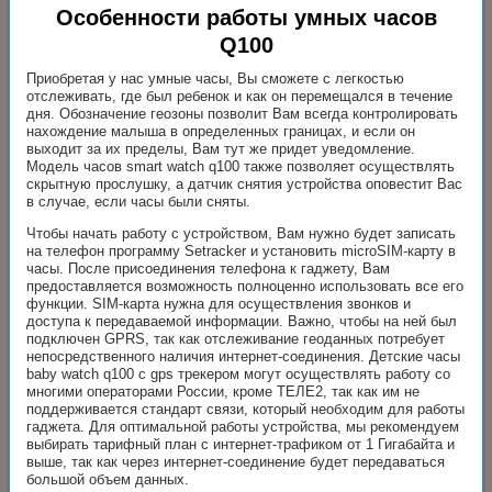
Особенности работы умных часов
Q100
Приобретая у нас умные часы, Вы сможете с легкостью
отслеживать, где был ребенок и как он перемещался в течение
дня. Обозначение геозоны позволит Вам всегда контролировать
нахождение малыша в определенных границах, и если он
выходит за их пределы, Вам тут же придет уведомление.
Модель часов smart watch q100 также позволяет осуществлять
скрытную прослушку, а датчик снятия устройства оповестит Вас
в случае, если часы были сняты.
Чтобы начать работу с устройством, Вам нужно будет записать
на телефон программу Setracker и установить microSIM-карту в
часы. После присоединения телефона к гаджету, Вам
предоставляется возможность полноценно использовать все его
функции. SIM-карта нужна для осуществления звонков и
доступа к передаваемой информации. Важно, чтобы на ней был
подключен GPRS, так как отслеживание геоданных потребует
непосредственного наличия интернет-соединения. Детские часы
baby watch q100 с gps трекером могут осуществлять работу со
многими операторами России, кроме ТЕЛЕ2, так как им не
поддерживается стандарт связи, который необходим для работы
гаджета. Для оптимальной работы устройства, мы рекомендуем
выбирать тарифный план с интернет-трафиком от 1 Гигабайта и
выше, так как через интернет-соединение будет передаваться
большой объем данных.