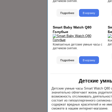
датчиком снятия.
да
Подробнее
В корзину
Smart Baby Watch Q80
Sm
Голубые
Б
Ко
да
Компактные детские умные часы с
датчиком снятия.
Подробнее
В корзину
Детские умн
Детские умные часы Smart Watch Q80 
значительно облегчают жизнь родител
возможность отслеживать деятельност
состоит из гипоаллергенного силикона
содержат вредных красителей и не име
сможете в нашем интернет-магазине.