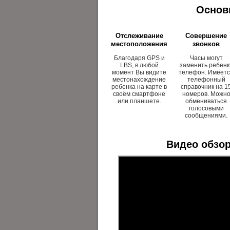
Основ
Отслеживание
Совершение
местоположения
звонков
Благодаря GPS и
Часы могут
LBS, в любой
заменить ребенк
момент Вы видите
телефон. Имеет
местонахождение
телефонный
ребенка на карте в
справочник на 1
своём смартфоне
номеров. Можн
или планшете.
обмениваться
голосовыми
сообщениями.
Видео обзор