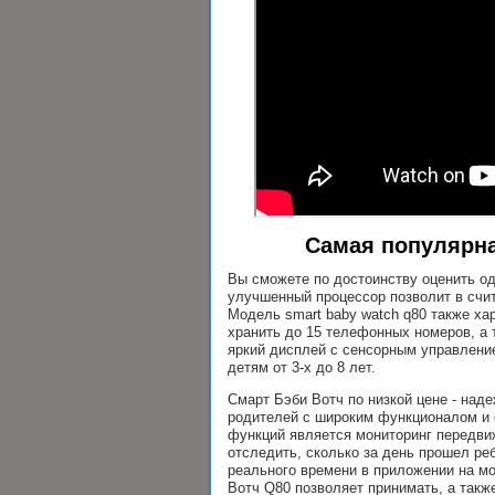
Самая популярна
Вы сможете по достоинству оценить о
улучшенный процессор позволит в счи
Модель smart baby watch q80 также х
хранить до 15 телефонных номеров, а
яркий дисплей с сенсорным управлени
детям от 3-х до 8 лет.
Смарт Бэби Вотч по низкой цене - над
родителей с широким функционалом и
функций является мониторинг передви
отследить, сколько за день прошел ре
реального времени в приложении на мо
Вотч Q80 позволяет принимать, а такж