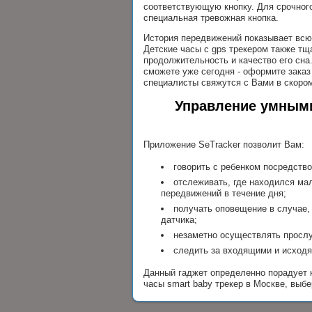
соответствующую кнопку. Для срочног
специальная тревожная кнопка.
История передвижений показывает всю
Детские часы с gps трекером также тщ
продолжительность и качество его сна
сможете уже сегодня - оформите зака
специалисты свяжутся с Вами в скоро
Управление умными
Приложение SeTracker позволит Вам:
говорить с ребенком посредство
отслеживать, где находился мал
передвижений в течение дня;
получать оповещение в случае,
датчика;
незаметно осуществлять прослуш
следить за входящими и исходя
Данный гаджет определенно порадует к
часы smart baby трекер в Москве, выб