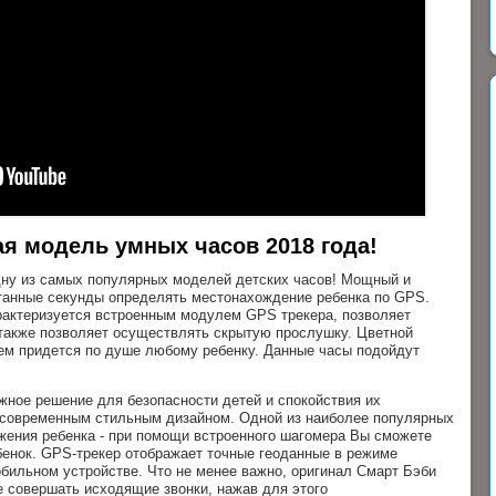
я модель умных часов 2018 года!
дну из самых популярных моделей детских часов! Мощный и
танные секунды определять местонахождение ребенка по GPS.
арактеризуется встроенным модулем GPS трекера, позволяет
 также позволяет осуществлять скрытую прослушку. Цветной
ем придется по душе любому ребенку. Данные часы подойдут
ежное решение для безопасности детей и спокойствия их
 современным стильным дизайном. Одной из наиболее популярных
жения ребенка - при помощи встроенного шагомера Вы сможете
бенок. GPS-трекер отображает точные геоданные в режиме
бильном устройстве. Что не менее важно, оригинал Смарт Бэби
е совершать исходящие звонки, нажав для этого