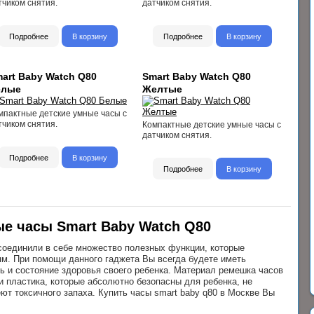
тчиком снятия.
датчиком снятия.
Подробнее
В корзину
Подробнее
В корзину
art Baby Watch Q80
Smart Baby Watch Q80
елые
Желтые
мпактные детские умные часы с
тчиком снятия.
Компактные детские умные часы с
датчиком снятия.
Подробнее
В корзину
Подробнее
В корзину
ые часы Smart Baby Watch Q80
соединили в себе множество полезных функции, которые
ям. При помощи данного гаджета Вы всегда будете иметь
ь и состояние здоровья своего ребенка. Материал ремешка часов
 и пластика, которые абсолютно безопасны для ребенка, не
ют токсичного запаха. Купить часы smart baby q80 в Москве Вы