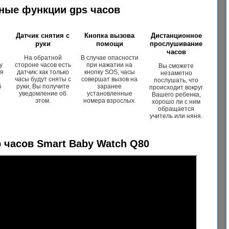
ные функции gps часов
Датчик снятия с
Кнопка вызова
Дистанционное
руки
помощи
прослушивание
часов
На обратной
В случае опасности
у
стороне часов есть
при нажатии на
Вы сможете
ся
датчик: как только
кнопку SOS, часы
незаметно
часы будут сняты с
совершат вызов на
послушать, что
5
руки, Вы получите
заранее
происходит вокруг
о
уведомление об
установленные
Вашего ребенка,
этом.
номера взрослых.
хорошо ли с ним
обращается
учитель или няня.
 часов Smart Baby Watch Q80