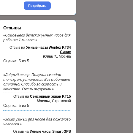
Подобрать
Отзывы
«Самовывоз детских умных часов для
ребенка 7-ми лет.»
Отзыв на
Умные часы Wonlex KT34
Синие
Юрий Т.
, Москва
Оценка:
5
из
5
«Добрый вечер. Получил сегодня
тачскрин, установил. Все работает
отлично! Спасибо за скорость и
качество. Очень выручили.»
Отзыв на
Сенсорный экран KT15
Михаил
, Стрежевой
Оценка:
5
из
5
«Заказ умных gps часов для пожилого
человека.»
Отзыв на
Умные часы Smart GPS