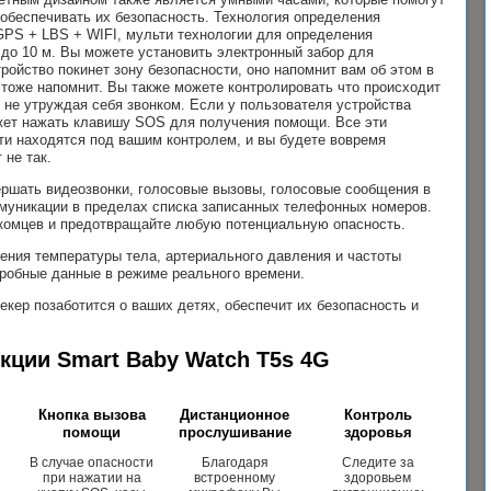
 обеспечивать их безопасность. Технология определения
PS + LBS + WIFI, мульти технологии для определения
до 10 м. Вы можете установить электронный забор для
ройство покинет зону безопасности, оно напомнит вам об этом в
о тоже напомнит. Вы также можете контролировать что происходит
, не утруждая себя звонком. Если у пользователя устройства
ожет нажать клавишу SOS для получения помощи. Все эти
ти находятся под вашим контролем, и вы будете вовремя
 не так.
ершать видеозвонки, голосовые вызовы, голосовые сообщения в
ммуникации в пределах списка записанных телефонных номеров.
накомцев и предотвращайте любую потенциальную опасность.
ения температуры тела, артериального давления и частоты
дробные данные в режиме реального времени.
ер позаботится о ваших детях, обеспечит их безопасность и
кции Smart Baby Watch T5s 4G
Кнопка вызова
Дистанционное
Контроль
о
помощи
прослушивание
здоровья
В случае опасности
Благодаря
Следите за
при нажатии на
встроенному
здоровьем