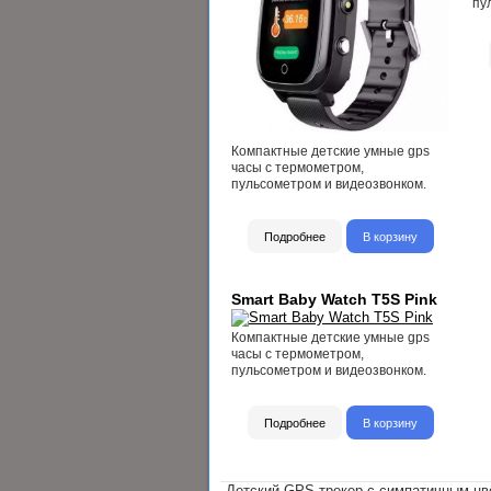
пу
Компактные детские умные gps
часы с термометром,
пульсометром и видеозвонком.
Подробнее
В корзину
Smart Baby Watch T5S Pink
Компактные детские умные gps
часы с термометром,
пульсометром и видеозвонком.
Подробнее
В корзину
Детский GPS-трекер с симпатичным цв