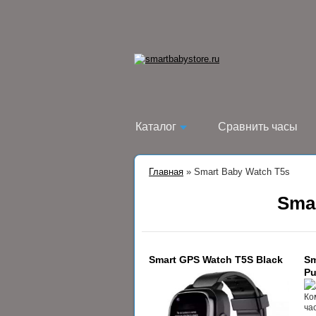
Каталог
Сравнить часы
Главная
»
Smart Baby Watch T5s
Sma
Smart GPS Watch T5S Black
Sm
Pu
Ко
ча