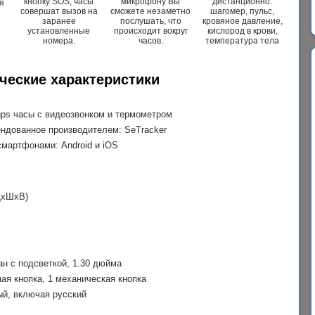
кнопку SOS, часы
микрофону Вы
дистанционно:
я
совершат вызов на
сможете незаметно
шагомер, пульс,
заранее
послушать, что
кровяное давление,
установленные
происходит вокруг
кислород в крови,
номера.
часов.
температура тела
ческие характеристики
gps часы с видеозвонком и термометром
ндованное производителем: SeTracker
мартфонами: Android и iOS
ДхШхВ)
ан с подсветкой, 1.30 дюйма
ная кнопка, 1 механическая кнопка
й, включая русский