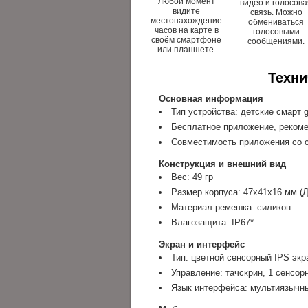
любой момент
видео и голосова
видите
связь. Можно
местонахождение
обмениваться
часов на карте в
голосовыми
своём смартфоне
сообщениями.
или планшете.
Техни
Основная информация
Тип устройства: детские смарт 
Бесплатное приложение, рекоме
Совместимость приложения со с
Конструкция и внешний вид
Вес: 49 гр
Размер корпуса: 47х41х16 мм (
Материал ремешка: силикон
Влагозащита: IP67*
Экран и интерфейс
Тип: цветной сенсорный IPS экр
Управление: тачскрин, 1 сенсор
Язык интерфейса: мультиязычны