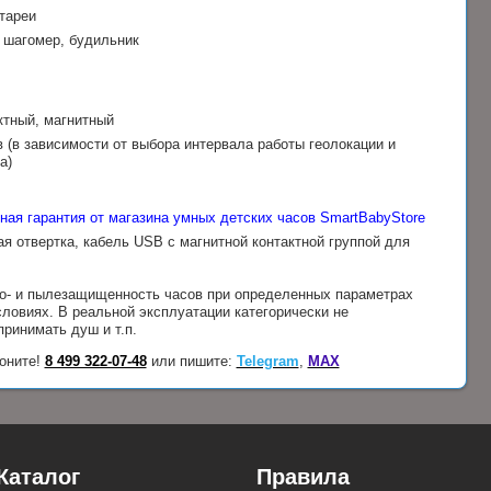
тареи
 шагомер, будильник
ктный, магнитный
 (в зависимости от выбора интервала работы геолокации и
а)
ная гарантия от магазина умных детских часов SmartBabyStore
ая отвертка, кабель USB с магнитной контактной группой для
го- и пылезащищенность часов при определенных параметрах
ловиях. В реальной эксплуатации категорически не
принимать душ и т.п.
оните!
8 499 322-07-48
или пишите:
Telegram
,
MAX
Каталог
Правила