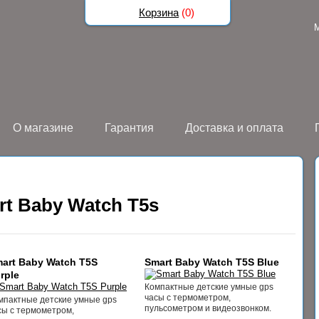
Корзина
(
0
)
О магазине
Гарантия
Доставка и оплата
rt Baby Watch T5s
art Baby Watch T5S
Smart Baby Watch T5S Blue
rple
Компактные детские умные gps
часы с термометром,
мпактные детские умные gps
пульсометром и видеозвонком.
сы с термометром,