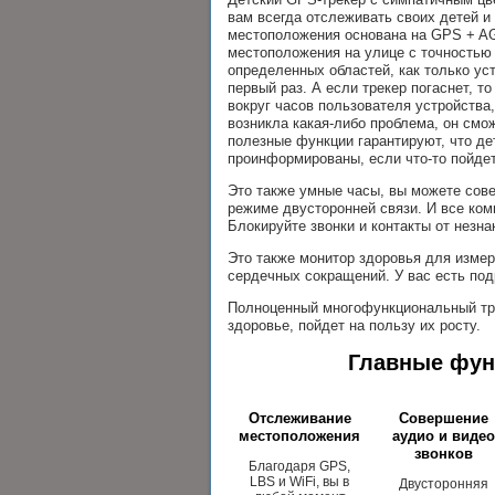
вам всегда отслеживать своих детей и
местоположения основана на GPS + AG
местоположения на улице с точностью 
определенных областей, как только уст
первый раз. А если трекер погаснет, т
вокруг часов пользователя устройства
возникла какая-либо проблема, он см
полезные функции гарантируют, что де
проинформированы, если что-то пойдет
Это также умные часы, вы можете сов
режиме двусторонней связи. И все ко
Блокируйте звонки и контакты от нез
Это также монитор здоровья для измер
сердечных сокращений. У вас есть по
Полноценный многофункциональный трек
здоровье, пойдет на пользу их росту.
Главные фун
Отслеживание
Совершение
местоположения
аудио и виде
звонков
Благодаря GPS,
LBS и WiFi, вы в
Двусторонняя