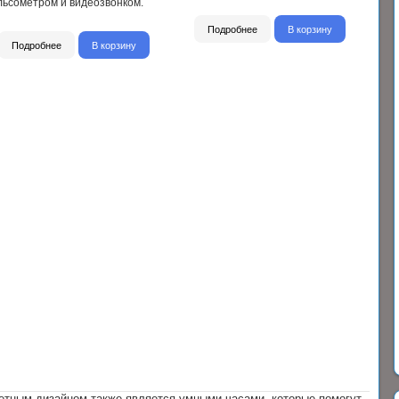
льсометром и видеозвонком.
Подробнее
В корзину
Подробнее
В корзину
етным дизайном также является умными часами, которые помогут