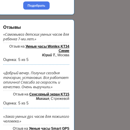
Подобрать
Отзывы
«Самовывоз детских умных часов для
ребенка 7-ми лет.»
Отзыв на
Умные часы Wonlex KT34
Синие
Юрий Т.
, Москва
Оценка:
5
из
5
«Добрый вечер. Получил сегодня
тачскрин, установил. Все работает
отлично! Спасибо за скорость и
качество. Очень выручили.»
Отзыв на
Сенсорный экран KT15
Михаил
, Стрежевой
Оценка:
5
из
5
«Заказ умных gps часов для пожилого
человека.»
Отзыв на
Умные часы Smart GPS