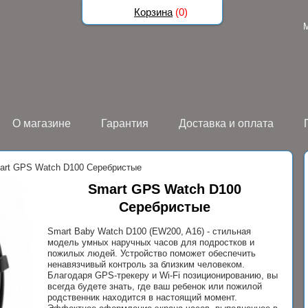
Корзина
(
0
)
О магазине
Гарантия
Доставка и оплата
art GPS Watch D100 Серебристые
Smart GPS Watch D100
Серебристые
Smart Baby Watch D100 (EW200, A16) - стильная
модель умных наручных часов для подростков и
пожилых людей. Устройство поможет обеспечить
ненавязчивый контроль за близким человеком.
Благодаря GPS-трекеру и Wi-Fi позиционированию, вы
всегда будете знать, где ваш ребенок или пожилой
родственник находится в настоящий момент.