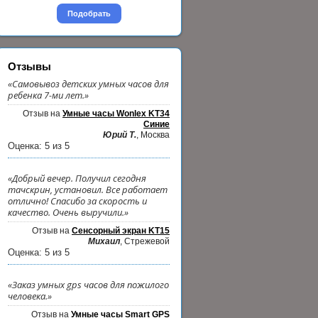
Подобрать
Отзывы
«Самовывоз детских умных часов для
ребенка 7-ми лет.»
Отзыв на
Умные часы Wonlex KT34
Синие
Юрий Т.
, Москва
Оценка:
5
из
5
«Добрый вечер. Получил сегодня
тачскрин, установил. Все работает
отлично! Спасибо за скорость и
качество. Очень выручили.»
Отзыв на
Сенсорный экран KT15
Михаил
, Стрежевой
Оценка:
5
из
5
«Заказ умных gps часов для пожилого
человека.»
Отзыв на
Умные часы Smart GPS