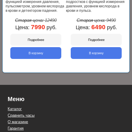
функцией измерения давления,
подростков с функцией измерения
пульсометром, уровнем кислорода
давления, уровнем кислорода в
в крови и детектором падения.
крови и пульса.
Старая цена:
12490
Старая цена:
9490
7990
6490
Цена:
руб.
Цена:
руб.
Подробнее
Подробнее
В корзину
В корзину
Меню
Каталог
Сравнить часы
О магазине
Гарантия