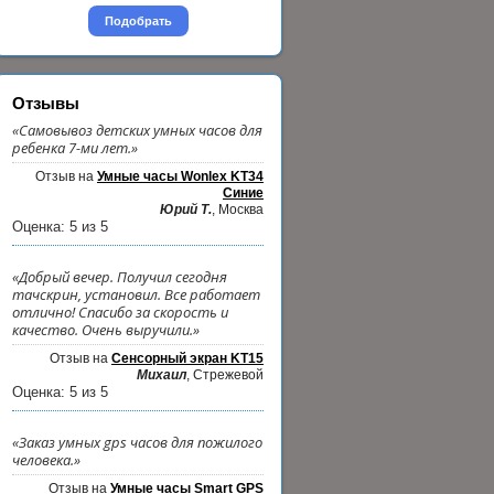
Подобрать
Отзывы
«Самовывоз детских умных часов для
ребенка 7-ми лет.»
Отзыв на
Умные часы Wonlex KT34
Синие
Юрий Т.
, Москва
Оценка:
5
из
5
«Добрый вечер. Получил сегодня
тачскрин, установил. Все работает
отлично! Спасибо за скорость и
качество. Очень выручили.»
Отзыв на
Сенсорный экран KT15
Михаил
, Стрежевой
Оценка:
5
из
5
«Заказ умных gps часов для пожилого
человека.»
Отзыв на
Умные часы Smart GPS