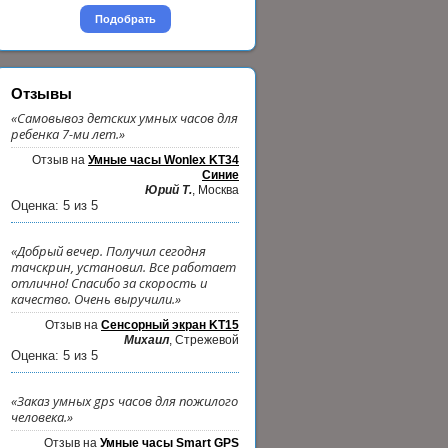
Подобрать
Отзывы
«Самовывоз детских умных часов для
ребенка 7-ми лет.»
Отзыв на
Умные часы Wonlex KT34
Синие
Юрий Т.
, Москва
Оценка:
5
из
5
«Добрый вечер. Получил сегодня
тачскрин, установил. Все работает
отлично! Спасибо за скорость и
качество. Очень выручили.»
Отзыв на
Сенсорный экран KT15
Михаил
, Стрежевой
Оценка:
5
из
5
«Заказ умных gps часов для пожилого
человека.»
Отзыв на
Умные часы Smart GPS