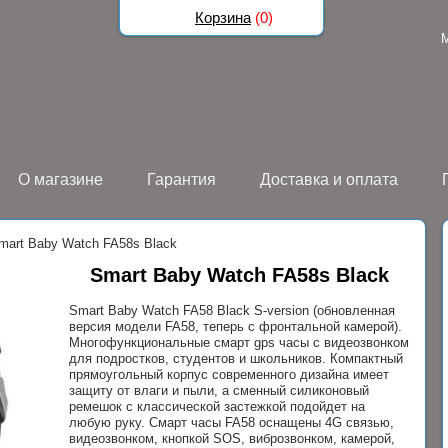
Корзина
(
0
)
О магазине
Гарантия
Доставка и оплата
mart Baby Watch FA58s Black
Smart Baby Watch FA58s Black
Smart Baby Watch FA58 Black S-version (обновленная
версия модели FA58, теперь с фронтальной камерой).
Многофункциональные смарт gps часы с видеозвонком
для подростков, студентов и школьников. Компактный
прямоугольный корпус современного дизайна имеет
защиту от влаги и пыли, а сменный силиконовый
ремешок с классической застежкой подойдет на
любую руку. Смарт часы FA58 оснащены 4G связью,
видеозвонком, кнопкой SOS, виброзвонком, камерой,