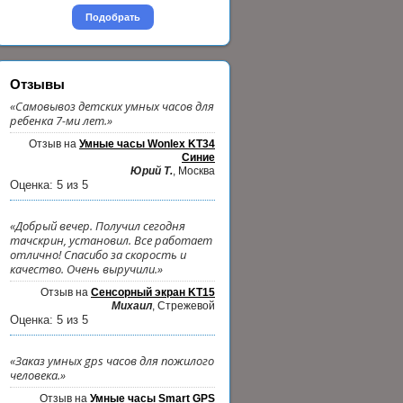
Подобрать
Отзывы
«Самовывоз детских умных часов для
ребенка 7-ми лет.»
Отзыв на
Умные часы Wonlex KT34
Синие
Юрий Т.
, Москва
Оценка:
5
из
5
«Добрый вечер. Получил сегодня
тачскрин, установил. Все работает
отлично! Спасибо за скорость и
качество. Очень выручили.»
Отзыв на
Сенсорный экран KT15
Михаил
, Стрежевой
Оценка:
5
из
5
«Заказ умных gps часов для пожилого
человека.»
Отзыв на
Умные часы Smart GPS