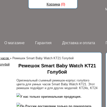
Корзина
(
0
)
О магазине
Гарантия
Доставка и оплата
 часов
»
Ремешок Smart Baby Watch KT21 Голубой
Ремешок Smart Baby Watch KT21
Голубой
Оригинальный съемный ремешок-корпус голубого
цвета для умных часов Smart Baby Watch KT21. Этот
ремешок подойдет и для других моделей: KT24s, KT24
У нас только оригинальная продукция.
По России доставляем только по предоплате.