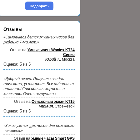
Подобрать
Отзывы
«Самовывоз детских умных часов для
ребенка 7-ми лет.»
Отзыв на
Умные часы Wonlex KT34
Синие
Юрий Т.
, Москва
Оценка:
5
из
5
«Добрый вечер. Получил сегодня
тачскрин, установил. Все работает
отлично! Спасибо за скорость и
качество. Очень выручили.»
Отзыв на
Сенсорный экран KT15
Михаил
, Стрежевой
Оценка:
5
из
5
«Заказ умных gps часов для пожилого
человека.»
Отзыв на
Умные часы Smart GPS