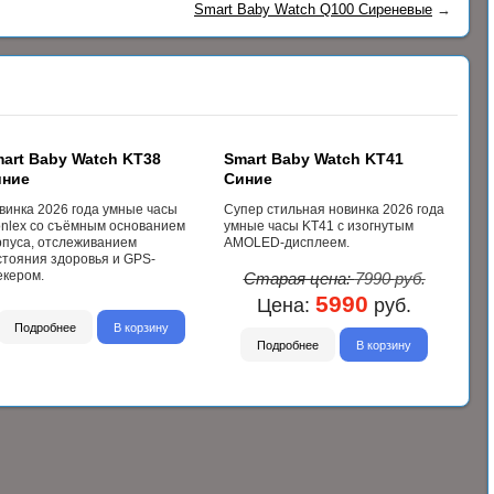
Smart Baby Watch Q100 Сиреневые
→
art Baby Watch KT38
Smart Baby Watch KT41
иние
Синие
винка 2026 года умные часы
Cупер стильная новинка 2026 года
nlex со съёмным основанием
умные часы KT41 с изогнутым
рпуса, отслеживанием
AMOLED-дисплеем.
стояния здоровья и GPS-
екером.
Старая цена:
7990
руб.
5990
Цена:
руб.
Подробнее
В корзину
Подробнее
В корзину