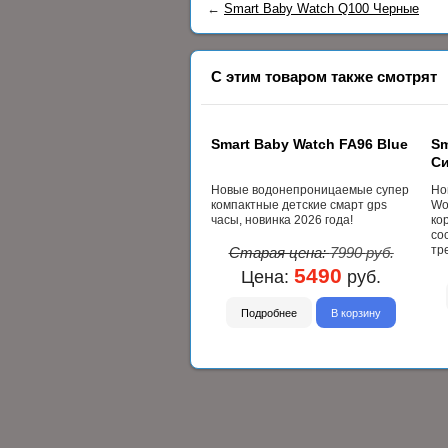
←
Smart Baby Watch Q100 Черные
С этим товаром также смотрят
Smart Baby Watch FA96 Blue
Sm
С
Новые водонепроницаемые супер
Но
компактные детские смарт gps
Wo
часы, новинка 2026 года!
ко
со
тр
Старая цена:
7990
руб.
5490
Цена:
руб.
Подробнее
В корзину