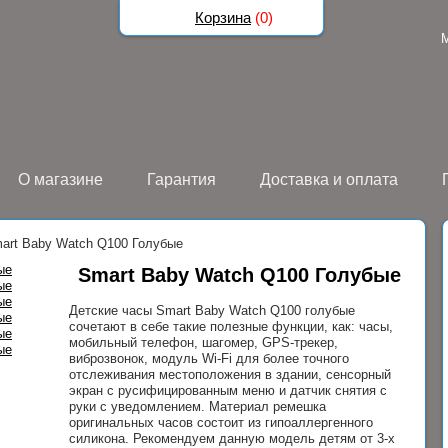
Корзина
(
0
)
О магазине
Гарантия
Доставка и оплата
art Baby Watch Q100 Голубые
Smart Baby Watch Q100 Голубые
Детские часы Smart Baby Watch Q100 голубые
сочетают в себе такие полезные функции, как: часы,
мобильный телефон, шагомер, GPS-трекер,
виброзвонок, модуль Wi-Fi для более точного
отслеживания местоположения в здании, сенсорный
экран с русифицированным меню и датчик снятия с
руки с уведомлением. Материал ремешка
оригинальных часов состоит из гипоаллергенного
силикона. Рекомендуем данную модель детям от 3-х