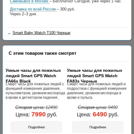
Самовывоз в Москве
– Бесплатно!
Сегодня, уже через 1 час.
Доставка по всей России
– 300 руб.
Через 2–3 дня.
←
Smart Baby Watch T100 Черные
С этим товаром также смотрят
Умные часы для пожилых
Умные часы для пожилых
людей Smart GPS Watch
людей Smart GPS Watch
FA66s Black
FA83s Черные
Смарт часы для пожилых людей с
Смарт часы для пожилых людей и
функцией измерения давления,
подростков с функцией измерения
пульсометром, уровнем кислорода
давления, уровнем кислорода в
в крови и детектором падения.
крови и пульса.
Старая цена:
12490
Старая цена:
9490
7990
6490
Цена:
руб.
Цена:
руб.
Подробнее
Подробнее