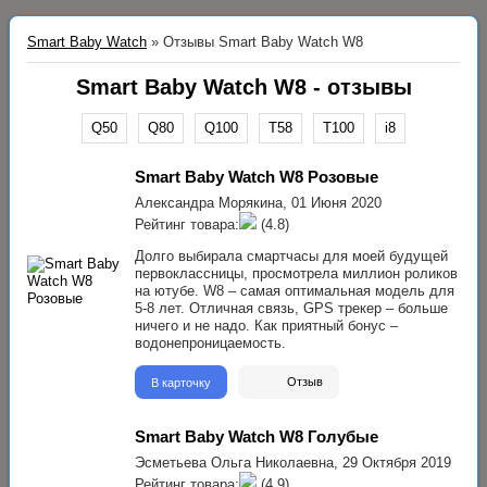
Smart Baby Watch
»
Отзывы Smart Baby Watch W8
Smart Baby Watch W8 - отзывы
Q50
Q80
Q100
T58
T100
i8
Smart Baby Watch W8 Розовые
Александра Морякина,
01 Июня 2020
Рейтинг товара:
(4.8)
Долго выбирала смартчасы для моей будущей
первоклассницы, просмотрела миллион роликов
на ютубе. W8 – самая оптимальная модель для
5-8 лет. Отличная связь, GPS трекер – больше
ничего и не надо. Как приятный бонус –
водонепроницаемость.
В карточку
Отзыв
Smart Baby Watch W8 Голубые
Эсметьева Ольга Николаевна,
29 Октября 2019
Рейтинг товара:
(4.9)