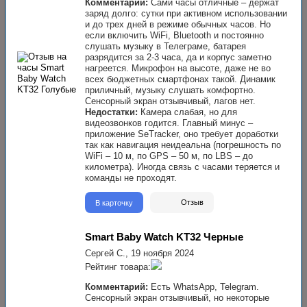
Комментарий:
Сами часы отличные – держат
заряд долго: сутки при активном использовании
и до трех дней в режиме обычных часов. Но
если включить WiFi, Bluetooth и постоянно
слушать музыку в Телеграме, батарея
разрядится за 2-3 часа, да и корпус заметно
нагреется. Микрофон на высоте, даже не во
всех бюджетных смартфонах такой. Динамик
приличный, музыку слушать комфортно.
Сенсорный экран отзывчивый, лагов нет.
Недостатки:
Камера слабая, но для
видеозвонков годится. Главный минус –
приложение SeTracker, оно требует доработки
так как навигация неидеальна (погрешность по
WiFi – 10 м, по GPS – 50 м, по LBS – до
километра). Иногда связь с часами теряется и
команды не проходят.
В карточку
Отзыв
Smart Baby Watch KT32 Черные
Сергей С.,
19 ноября 2024
Рейтинг товара:
Комментарий:
Есть WhatsApp, Telegram.
Сенсорный экран отзывчивый, но некоторые